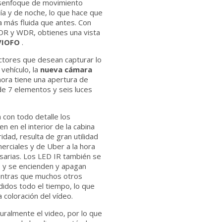
senfoque de movimiento
ía y de noche, lo que hace que
ea más fluida que antes. Con
HDR y WDR, obtienes una vista
VIOFO
.
ctores que desean capturar lo
vehículo, la
nueva cámara
ora tiene una apertura de
 de 7 elementos y seis luces
a con todo detalle los
n en el interior de la cabina
idad, resulta de gran utilidad
erciales y de Uber a la hora
esarias. Los LED IR también se
 y se encienden y apagan
entras que muchos otros
idos todo el tiempo, lo que
 coloración del vídeo.
uralmente el video, por lo que