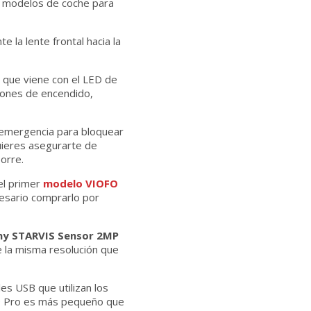
s modelos de coche para
e la lente frontal hacia la
r que viene con el LED de
otones de encendido,
/emergencia para bloquear
uieres asegurarte de
orre.
el primer
modelo VIOFO
esario comprarlo por
ny STARVIS Sensor 2MP
e la misma resolución que
s USB que utilizan los
139 Pro es más pequeño que