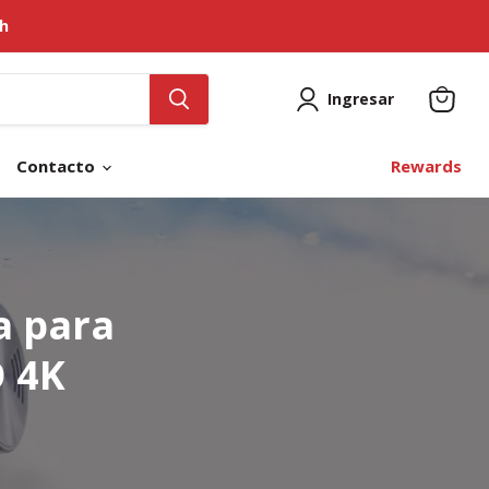
th
Ingresar
Ver
carrito
Contacto
Rewards
a para
O 4K