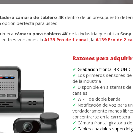
dadera cámara de tablero 4K
dentro de un presupuesto determ
a opción perfecta para usted.
primera
cámara para tablero 4K
de la industria que utiliza
Sony 
 en tres versiones: la
A139 Pro de 1 canal
, la
A139 Pro de 2 ca
Razones para adquirir
✓
Grabación frontal 4K UHD
✓
Los primeros sensores de
de la industria
✓
Disponible en sistemas de 1
canales
✓
Wi-Fi de doble banda
✓
Notificación de voz para un
verdaderamente manos libre
concentrarte en la carretera
✓
Cámara frontal giratoria d
✓
Cables coaxiales superdel