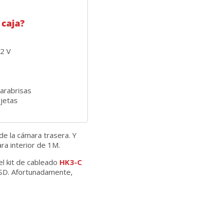
 caja?
12 V
parabrisas
rjetas
de la cámara trasera. Y
ra interior de 1M.
l kit de cableado
HK3-C
oSD. Afortunadamente,