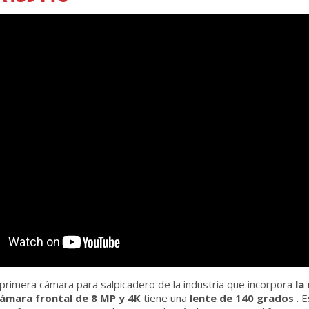
 primera cámara para salpicadero de la industria que incorpora
la
ámara frontal de 8 MP y 4K
tiene una
lente de 140 grados
. 