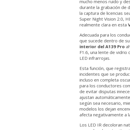
mucho menos ruido y de
durante la grabación de d
la captura de licencias s
Super Night Vision 2.0, 
realmente clara en esta
Adecuada para los condu
que sucede dentro de su 
interior del A139 Pro
ah
F1.6, una lente de vidrio
LED infrarrojas.
Esta función, que registr
incidentes que se produce
incluso en completa oscur
para los conductores com
de evitar disputas innec
ajustan automáticamente
según sea necesario, mi
modelos los dejan encend
afecta negativamente a la
Los LED IR decoloran nat