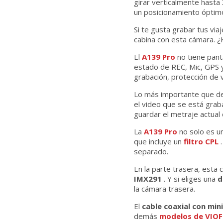
girar verticalmente hast
un posicionamiento óptim
Si te gusta grabar tus viaj
cabina con esta cámara. ¿
El
A139 Pro
no tiene panta
estado de REC, Mic, GPS y 
grabación, protección de v
Lo más importante que de
el video que se está gra
guardar el metraje actual
La
A139 Pro
no solo es u
que incluye un
filtro CPL
.
separado.
En la parte trasera, esta
IMX291
. Y si eliges una
d
la cámara trasera.
El
cable coaxial con min
demás
modelos de VIO