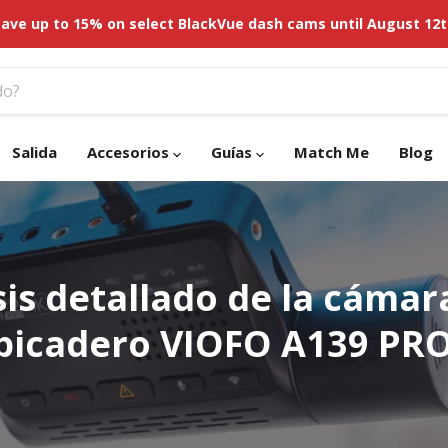
ave up to 15% on select BlackVue dash cams until August 12
Salida
Accesorios
Guías
Match Me
Blog
sis detallado de la cámar
picadero VIOFO A139 PR