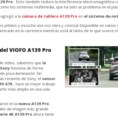
29 Pro
. Esto también reduce la interferencia electromagnética c
, como los sistemas multimedia, que ha sido un problema en el pas
agregó a la
cámara de tablero A139 Pro
es
el sistema de not
os pitidos y escuche una voz clara y concisa! Disponible en varios 
trado en la carretera mientras está al tanto de lo que ocurre m
 del VIOFO A139 Pro
n de vídeo, sabemos que
la
 Sony
funciona de forma
de poca iluminación. Sin
ás reciente de Sony, el
sensor
MX 678
, hace un mejor trabajo
ucho más amplio en una sola
raron en la
nueva A139 Pro
.
año de imagen más grande
erie 4K A139 Pro
ahora tiene