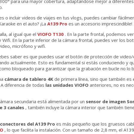
a 300° para una mayor cobertura, adaptándose mejor a diferente
o.
es o incluir videos de viajes en tus vlogs, puedes cambiar fácilment
Karaoke en el auto? ¡La
A139 Pro
es un accesorio imprescindible!
lla, al igual que el
VIOFO T130
. En la parte frontal, podemos ve
Wifi. En la parte inferior de la cámara frontal, puedes ver los b
ideo, micrófono y wifi.
bes saber es que puedes usar el botón de protección de video
bando actualmente. Esto es fundamental si estás conduciendo y q
 como bloqueado para garantizar que la grabación en bucle no lo b
na
cámara de tablero 4K
de primera línea, sino que también es 
 A diferencia de todas
las unidades VIOFO
anteriores, no es nec
 cámara secundaria está alimentada por un
sensor de imagen So
e 3 canales
, también incluye la cámara interior que también tien
iconectores del A139 Pro
es más pequeño que los gruesos cable
FO
, lo que facilita la instalación. Con un tamaño de 2,8 mm, el A