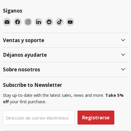
Síganos
Encuéntrenos
Encuéntrenos
Encuéntrenos
Encuéntrenos
Encuéntrenos
Encuéntrenos
Encuéntrenos
en
en
en
en
en
en
en
Correo
Facebook
Instagram
LinkedIn
Reddit
TikTok
YouTube
Ventas y soporte
electrónico
Déjanos ayudarte
Sobre nosotros
Subscribe to Newsletter
Stay up-to-date with the latest sales, news and more.
Take 5%
off
your first purchase.
Registrarse
Dirección de correo electrónico